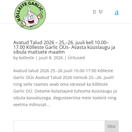
Avatud Talud 2026 – 25.–26. juuli kell 10.00–
17.00 Kõlleste Garlic OÜs- Avasta küüslaugu ja
sibula maitsete maailm
by
kolleste
|
juuli 8, 2026
|
Üritused
Avatud talud 2026 25.-26 juuli 10.00-17:00 Kõlleste
Garlic OÜs Avatud Talud 2026 toimub 25.–26. juulil
ning selle raames avab oma väravad ka Kõlleste
Garlic OÜ. Ootame külastajaid tutvuma küüslaugu ja
sibula kasvatusega, degusteerima meie tooteid ning
veetma mõnusat...