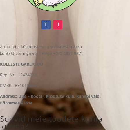
Anna oma küsimustest ja soovidest märku
kontaktivormiga või helista +372 5822 9871
KÕLLESTE GARLIC OÜ
Reg. Nr. 12424202
KMKR: EE101646457
Aadress: Uue – Rootsi, Krootuse küla, Kanepi vald,
Põlvamaa 63514
Soovid meie toodete kohta
küsida?