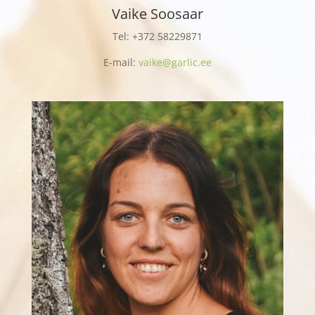
Vaike Soosaar
Tel: +372
58229871
E-mail:
vaike@garlic.ee