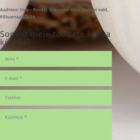
Aadress: Uue – Rootsi, Krootuse küla, Kanepi vald,
Põlvamaa 63514
Soovid meie toodete kohta
küsida?