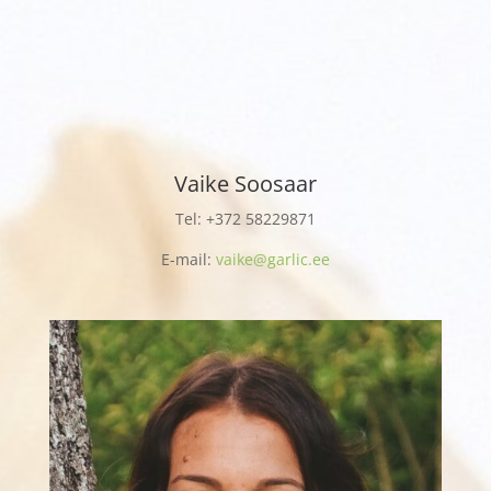
Vaike Soosaar
Tel: +372
58229871
E-mail:
vaike@garlic.ee