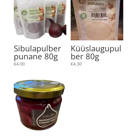
Sibulapulber
Küüslaugupul
punane 80g
ber 80g
€
4,00
€
4,30