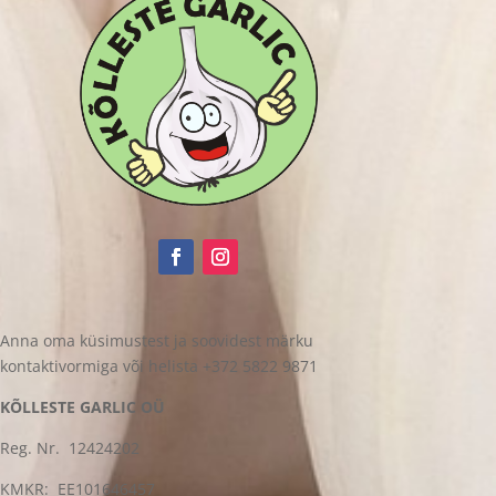
Anna oma küsimustest ja soovidest märku
kontaktivormiga või helista +372 5822 9871
KÕLLESTE GARLIC OÜ
Reg. Nr. 12424202
KMKR: EE101646457