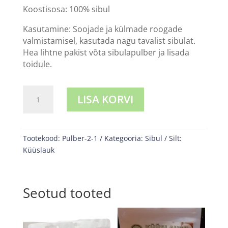
Koostisosa: 100% sibul
Kasutamine: Soojade ja külmade roogade
valmistamisel, kasutada nagu tavalist sibulat.
Hea lihtne pakist võta sibulapulber ja lisada
toidule.
Sibulapulber
LISA KORVI
80g
kogus
Tootekood:
Pulber-2-1
Kategooria:
Sibul
Silt:
Küüslauk
Seotud tooted