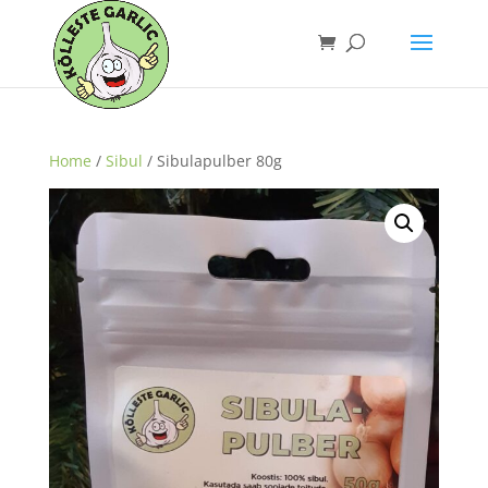
Home
/
Sibul
/ Sibulapulber 80g